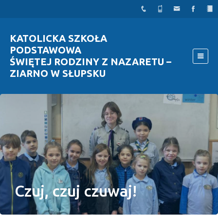
KATOLICKA SZKOŁA
PODSTAWOWA
ŚWIĘTEJ RODZINY Z NAZARETU –
ZIARNO W SŁUPSKU
Czuj, czuj czuwaj!