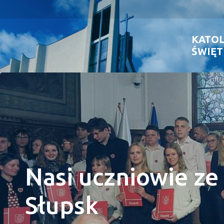
KATO
ŚWIĘT
Nasi uczniowie z
Słupsk