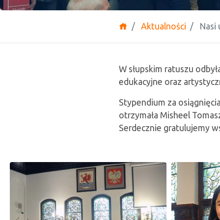
Aktualności
Nasi 
W słupskim ratuszu odbyła
edukacyjne oraz artystycz
Stypendium za osiągnięcia 
otrzymała Misheel Tomasze
Serdecznie gratulujemy ws