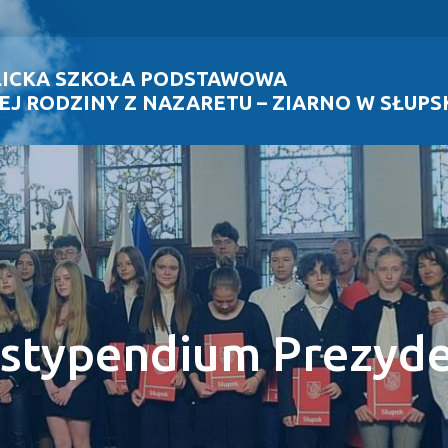
LICKA SZKOŁA PODSTAWOWA
EJ RODZINY Z NAZARETU – ZIARNO W SŁUPS
e stypendium Prezyde